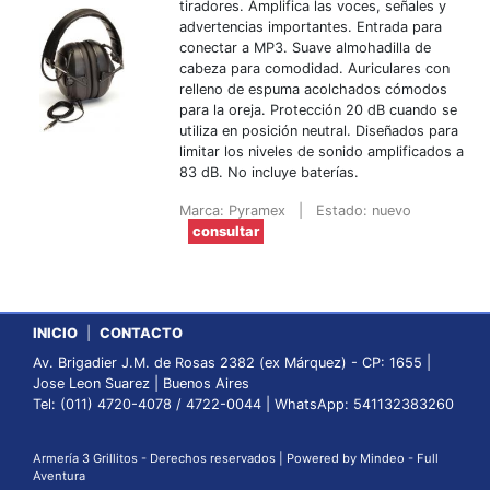
tiradores. Amplifica las voces, señales y
advertencias importantes. Entrada para
conectar a MP3. Suave almohadilla de
cabeza para comodidad. Auriculares con
relleno de espuma acolchados cómodos
para la oreja. Protección 20 dB cuando se
utiliza en posición neutral. Diseñados para
limitar los niveles de sonido amplificados a
83 dB. No incluye baterías.
Marca: Pyramex
|
Estado: nuevo
consultar
INICIO
|
CONTACTO
Av. Brigadier J.M. de Rosas 2382 (ex Márquez) - CP: 1655 |
Jose Leon Suarez | Buenos Aires
Tel: (011) 4720-4078 / 4722-0044 | WhatsApp: 541132383260
Armería 3 Grillitos - Derechos reservados |
Powered by Mindeo
-
Full
Aventura