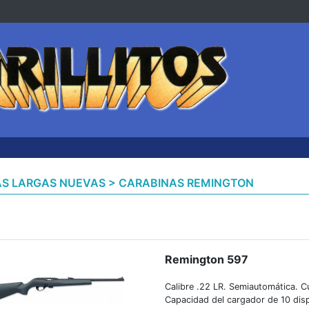
S LARGAS NUEVAS > CARABINAS REMINGTON
Remington 597
Calibre .22 LR. Semiautomática. C
Capacidad del cargador de 10 disp