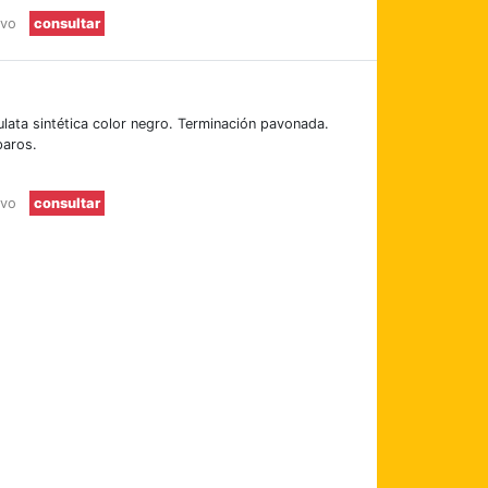
evo
consultar
ulata sintética color negro. Terminación pavonada.
paros.
evo
consultar