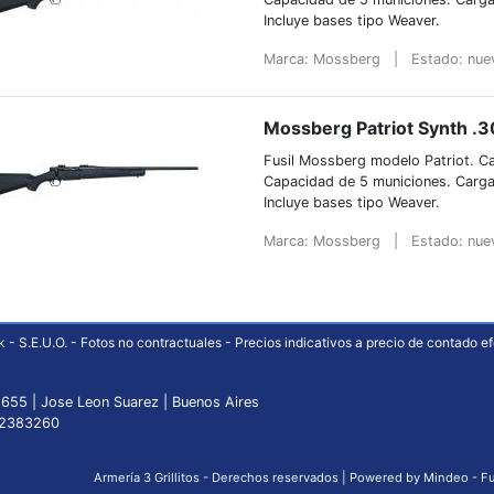
Incluye bases tipo Weaver.
Marca: Mossberg
|
Estado: nu
Mossberg Patriot Synth .
Fusil Mossberg modelo Patriot. Ca
Capacidad de 5 municiones. Carga
Incluye bases tipo Weaver.
Marca: Mossberg
|
Estado: nu
 - S.E.U.O. - Fotos no contractuales - Precios indicativos a precio de contado ef
1655 | Jose Leon Suarez | Buenos Aires
32383260
Armería 3 Grillitos - Derechos reservados |
Powered by Mindeo
-
Fu