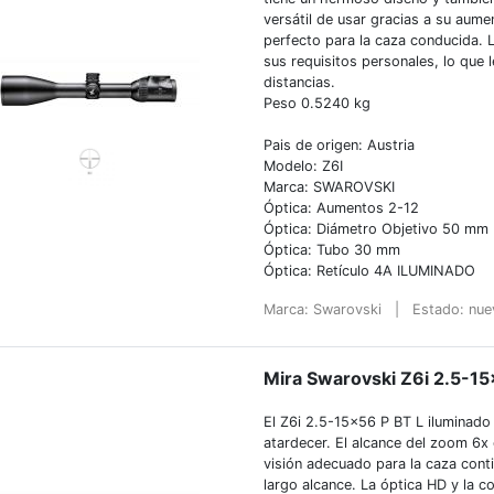
versátil de usar gracias a su aume
perfecto para la caza conducida. L
sus requisitos personales, lo que 
distancias.
Peso 0.5240 kg
Pais de origen: Austria
Modelo: Z6I
Marca: SWAROVSKI
Óptica: Aumentos 2-12
Óptica: Diámetro Objetivo 50 mm
Óptica: Tubo 30 mm
Óptica: Retículo 4A ILUMINADO
Marca: Swarovski
|
Estado: nu
Mira Swarovski Z6i 2.5-15×
El Z6i 2.5-15×56 P BT L iluminado e
atardecer. El alcance del zoom 6x
visión adecuado para la caza con
largo alcance. La óptica HD y la co