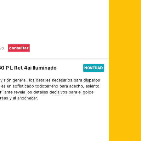
evo
consultar
0 P L Ret 4ai Iluminado
NOVEDAD
isión general, los detalles necesarios para disparos
P es un sofisticado todoterreno para acecho, asiento
illante revela los detalles decisivos para el golpe
rsas y al anochecer.