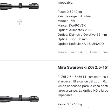
impecable.
Peso: 0.5240 kg
Pais de origen: Austria
Modelo: Z6I
Marca: SWAROVSKI
Óptica: Aumentos 2.5-15
Óptica: Diámetro Objetivo 56 mm
Óptica: Tubo 30 mm
Óptica: Retículo 4A ILUMINADO
Marca: Swarovski
|
Estado: nu
Mira Swarovski Z6i 2.5-15
El Z6i 2.5-15×56 PL iluminado es br
atardecer. El alcance del zoom 6x
visión adecuado para la caza con
largo alcance. La óptica HD y la co
impecable.
Peso: 0.5240 kg