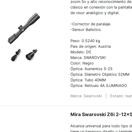
zoom 5x y alto reconocimiento de d
clásico en conexión con la pantall
de visor analógico y digital.
-Corrector de paralaje.
-Sensor Balístico.
Peso: 0.5240 kg
Pais de origen: Austria
Modelo: DS
Marca: SWAROVSKI
Color: Negro
Óptica: Aumentos 5-25
Óptica: Diámetro Objetivo 52MM
Óptica: Tubo 40MM
Óptica: Retículo 4A ILUMINADO
Marca: Swarovski
|
Estado: nu
Mira Swarovski Z6i 2-12×50
Alcance universal para todo tipo d
tiene un hermoso diseño y también