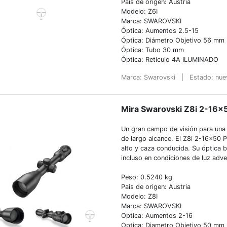
Pais de origen: Austria
Modelo: Z6I
Marca: SWAROVSKI
Óptica: Aumentos 2.5-15
Óptica: Diámetro Objetivo 56 mm
Óptica: Tubo 30 mm
Óptica: Retículo 4A ILUMINADO
Marca: Swarovski
|
Estado: nu
Mira Swarovski Z8i 2-16×5
Un gran campo de visión para una v
de largo alcance. El Z8i 2-16×50 
alto y caza conducida. Su óptica br
incluso en condiciones de luz adve
Peso: 0.5240 kg
Pais de origen: Austria
Modelo: Z8I
Marca: SWAROVSKI
Optica: Aumentos 2-16
Optica: Diametro Objetivo 50 mm