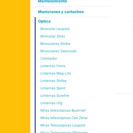
Mantenimiento
Municiones y cartuchos
Optica
Binocular Leupold
Binocular Zeiss
Binoculares Shilba
Binoculares Swarovski
Colimador
Linternas Fenix
Linternas Mag-Lite
Linternas Shilba
Linternas Spinit
Linternas Surefire
Linternas Utg
Miras telescópicas Bushnell
Miras telescópicas Carl Zeiss
Miras Telescópicas Leupold
Miras Telescópicas S&bender