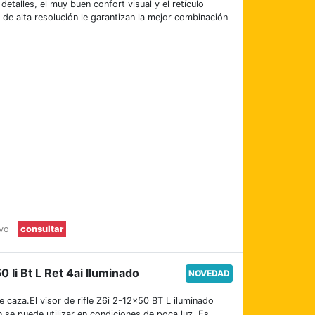
etalles, el muy buen confort visual y el retículo
a de alta resolución le garantizan la mejor combinación
evo
consultar
 Ii Bt L Ret 4ai Iluminado
NOVEDAD
e caza.El visor de rifle Z6i 2-12×50 BT L iluminado
 se puede utilizar en condiciones de poca luz. Es