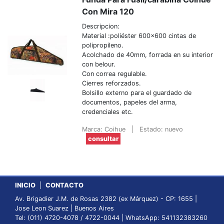
Con Mira 120
Descripcion:
Material :poliéster 600x600 cintas de
polipropileno.
Acolchado de 40mm, forrada en su interior
con belour.
Con correa regulable.
Cierres reforzados.
Bolsillo externo para el guardado de
documentos, papeles del arma,
credenciales etc.
Marca: Coihue
|
Estado: nuevo
consultar
INICIO
|
CONTACTO
Av. Brigadier J.M. de Rosas 2382 (ex Márquez) - CP: 1655 |
Jose Leon Suarez | Buenos Aires
Tel: (011) 4720-4078 / 4722-0044 | WhatsApp: 541132383260