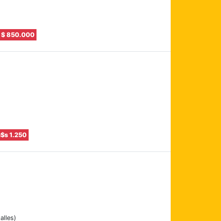
$ 850.000
$s 1.250
alles)